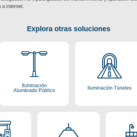
a internet.
Explora otras soluciones
Iluminación
Iluminación
Alumbrado
Túneles
Público
Conocer más
Iluminación
Conocer más
Iluminación Túneles
Alumbrado Público
nación
Iluminación
Ilumi
iones
Decorativa
Arquit