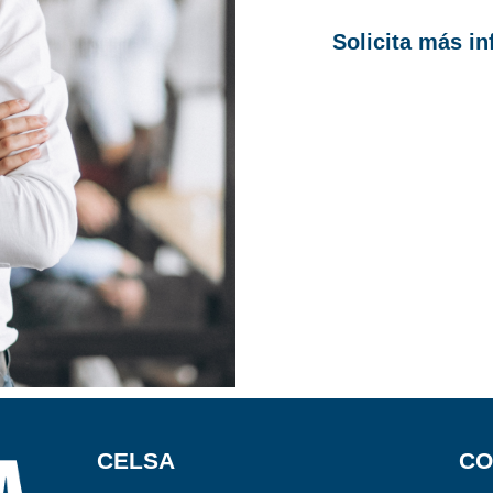
Solicita más i
CELSA
CO