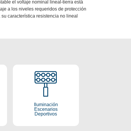
able el voltaje nominal lineal-tierra está
aje a los niveles requeridos de protección
su característica resistencia no lineal
Iluminación
Escenarios
Deportivos
Iluminación
Conocer más
Escenarios
Deportivos