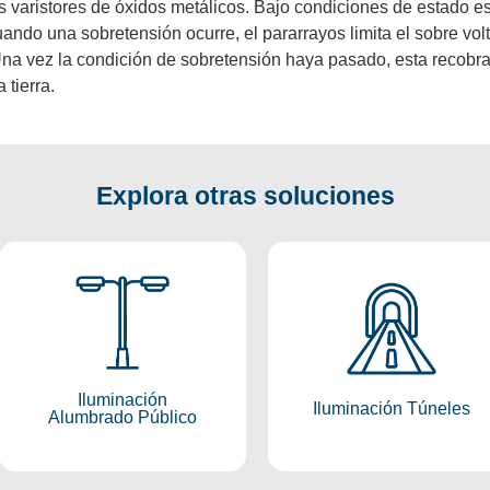
s varistores de óxidos metálicos. Bajo condiciones de estado est
ndo una sobretensión ocurre, el pararrayos limita el sobre volt
 Una vez la condición de sobretensión haya pasado, esta recobra 
tierra.
Explora otras soluciones
Iluminación
Iluminación
Alumbrado
Túneles
Público
Conocer más
Iluminación
Conocer más
Iluminación Túneles
Alumbrado Público